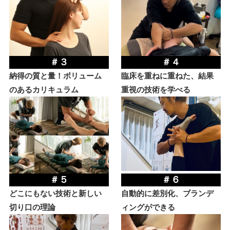
＃３
＃４
納得の質と量！ボリューム
臨床を重ねに重ねた、結果
のあるカリキュラム
重視の技術を学べる
＃５
＃６
どこにもない技術と新しい
自動的に差別化、ブランデ
切り口の理論
ィングができる