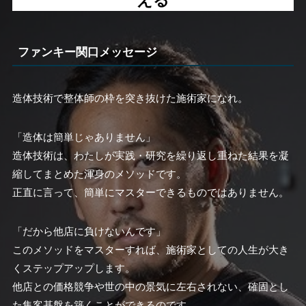
える
ファンキー関口メッセージ
造体技術で整体師の枠を突き抜けた施術家になれ。
「造体は簡単じゃありません」
造体技術は、わたしが実践・研究を繰り返し重ねた結果を凝
縮してまとめた渾身のメソッドです。
正直に言って、簡単にマスターできるものではありません。
「だから他店に負けないんです」
このメソッドをマスターすれば、施術家としての人生が大き
くステップアップします。
他店との価格競争や世の中の景気に左右されない、確固とし
た集客基盤を築くことができるのです。