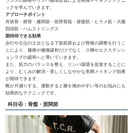
ランスの調整やリンパ循環促進による美脚メイキングテクニ
ックを学んでいきます。
アプローチポイント
舟状骨・腓骨・膝関節・前脛骨筋・腓腹筋・ヒラメ筋・大腿
四頭筋・ハムストリングス
期待待できる効果
歩行や立位の土台となる下肢筋群および骨格の調整を行うこ
とにより、膝痛や腰痛緩和だけでなく、Ｏ脚やエクステンシ
ョンラグの緩和へと導いていきます。
また、筋力のバランスを整え、リンパ循環を促進することに
より、むくみの解消・美しくしなやかな美脚メイキング効果
が期待できます。
靴が片減りする、運動すると膝を痛めやすい等のお悩みにも
効果的なテクニックです。
科目④：骨盤・股関節