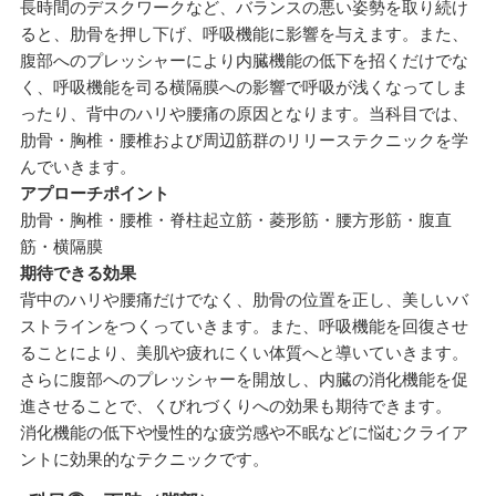
長時間のデスクワークなど、バランスの悪い姿勢を取り続け
ると、肋骨を押し下げ、呼吸機能に影響を与えます。また、
腹部へのプレッシャーにより内臓機能の低下を招くだけでな
く、呼吸機能を司る横隔膜への影響で呼吸が浅くなってしま
ったり、背中のハリや腰痛の原因となります。当科目では、
肋骨・胸椎・腰椎および周辺筋群のリリーステクニックを学
んでいきます。
アプローチポイント
肋骨・胸椎・腰椎・脊柱起立筋・菱形筋・腰方形筋・腹直
筋・横隔膜
期待できる効果
背中のハリや腰痛だけでなく、肋骨の位置を正し、美しいバ
ストラインをつくっていきます。また、呼吸機能を回復させ
ることにより、美肌や疲れにくい体質へと導いていきます。
さらに腹部へのプレッシャーを開放し、内臓の消化機能を促
進させることで、くびれづくりへの効果も期待できます。
消化機能の低下や慢性的な疲労感や不眠などに悩むクライア
ントに効果的なテクニックです。