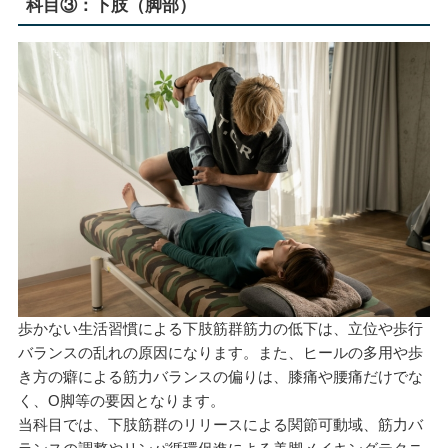
科目③：下肢（脚部）
歩かない生活習慣による下肢筋群筋力の低下は、立位や歩行
バランスの乱れの原因になります。また、ヒールの多用や歩
き方の癖による筋力バランスの偏りは、膝痛や腰痛だけでな
く、O脚等の要因となります。
当科目では、下肢筋群のリリースによる関節可動域、筋力バ