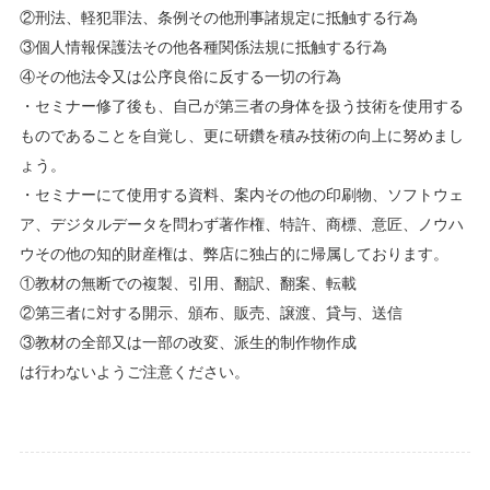
②刑法、軽犯罪法、条例その他刑事諸規定に抵触する行為
③個人情報保護法その他各種関係法規に抵触する行為
④その他法令又は公序良俗に反する一切の行為
・セミナー修了後も、自己が第三者の身体を扱う技術を使用する
ものであることを自覚し、更に研鑽を積み技術の向上に努めまし
ょう。
・セミナーにて使用する資料、案内その他の印刷物、ソフトウェ
ア、デジタルデータを問わず著作権、特許、商標、意匠、ノウハ
ウその他の知的財産権は、弊店に独占的に帰属しております。
①教材の無断での複製、引用、翻訳、翻案、転載
②第三者に対する開示、頒布、販売、譲渡、貸与、送信
③教材の全部又は一部の改変、派生的制作物作成
は行わないようご注意ください。