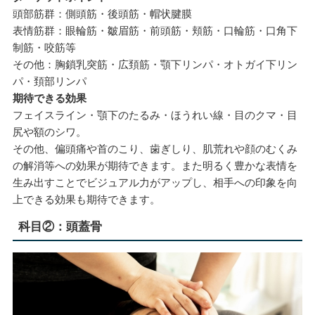
頭部筋群：側頭筋・後頭筋・帽状腱膜
表情筋群：眼輪筋・皺眉筋・前頭筋・頬筋・口輪筋・口角下
制筋・咬筋等
その他：胸鎖乳突筋・広頚筋・顎下リンパ・オトガイ下リン
パ・頚部リンパ
期待できる効果
フェイスライン・顎下のたるみ・ほうれい線・目のクマ・目
尻や額のシワ。
その他、偏頭痛や首のこり、歯ぎしり、肌荒れや顔のむくみ
の解消等への効果が期待できます。また明るく豊かな表情を
生み出すことでビジュアル力がアップし、相手への印象を向
上できる効果も期待できます。
科目②：頭蓋骨