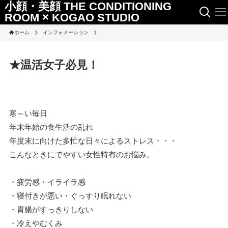
小顔・美顔 THE CONDITIONING
ROOM × KOGAO STUDIO
ホーム
インフォメーション
★温活女子必見！
寒～い毎日
年末年始の食生活の乱れ
年度末に向けた多忙な日々によるストレス・・・
こんなときにでやすい女性特有のお悩み。
・疲労感・イライラ感
・寝付きが悪い・ぐっすり眠れない
・胃腸がすっきりしない
・冷えやむくみ