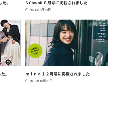
した。
S Cawaii ８月号に掲載されました
2021年8月24日
した。
ｍｉｎａ１２月号に掲載されました
2019年10月23日