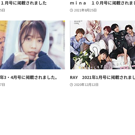
１１月号に掲載されました
ｍｉｎａ １０月号に掲載されま
月5日
2021年8月25日
021年3・4月号に掲載されました。
RAY 2021年1月号に掲載されま
27日
2020年12月12日