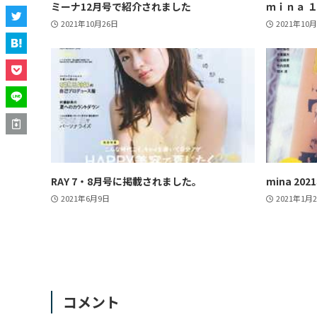
ミーナ12月号で紹介されました
ｍｉｎａ 
2021年10月26日
2021年10
RAY 7・8月号に掲載されました。
mina 2
2021年6月9日
2021年1月
コメント