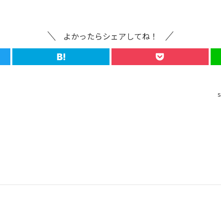
よかったらシェアしてね！