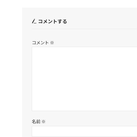
コメントする
コメント
※
名前
※